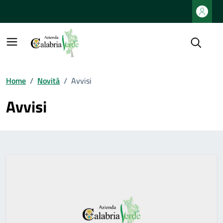
Vai ai contenuti
Vai al footer
Home
/
Novità
/
Avvisi
Avvisi