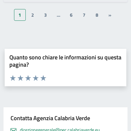
1
2
3
…
6
7
8
»
Quanto sono chiare le informazioni su questa
pagina?
Valuta 1 stelle su 5
Valuta 2 stelle su 5
Valuta 3 stelle su 5
Valuta 4 stelle su 5
Valuta 5 stelle su 5
Contatta Agenzia Calabria Verde
direzionegenerale@pec.calabriaverde.eu