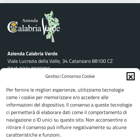
Azienda Calabria Verde
Viale Lucrezia della Valle, 34 Catanzaro 88100 CZ
P.IVA 03342820796
Gestisci Consenso Cookie
LINK UTILI
Per fornire le migliori esperienze, utilizziamo tecnologie
come i cookie per memorizzare e/o accedere alle
Organizzazione
informazioni del dispositivo. Il consenso a queste tecnologie
Amministrazione Trasparente
ci permetterà di elaborare dati come il comportamento di
Albo Pretorio
navigazione o ID unici su questo sito. Non acconsentire o
Bacheca sindacale
ritirare il consenso può influire negativamente su alcune
caratteristiche e funzioni.
LINK ESTERNI
CONTATTI