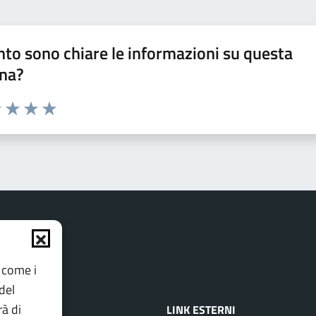
to sono chiare le informazioni su questa
na?
1 stelle su 5
uta 2 stelle su 5
Valuta 3 stelle su 5
Valuta 4 stelle su 5
Valuta 5 stelle su 5
e come i
del
rà di
ILI
LINK ESTERNI