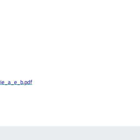
rie_a_e_b.pdf