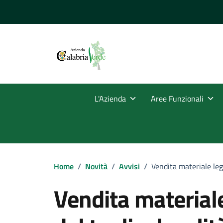
Vai ai contenuti
Vai al footer
L'Azienda
Aree Funzionali
Home
/
Novità
/
Avvisi
/
Vendita materiale legn
Vendita materiale