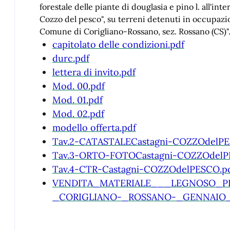
forestale delle piante di douglasia e pino l. all'int
Cozzo del pesco", su terreni detenuti in occupazi
Comune di Corigliano-Rossano, sez. Rossano (CS)"
capitolato delle condizioni.pdf
durc.pdf
lettera di invito.pdf
Mod. 00.pdf
Mod. 01.pdf
Mod. 02.pdf
modello offerta.pdf
Tav.2-CATASTALECastagni-COZZOdelPE
Tav.3-ORTO-FOTOCastagni-COZZOdelP
Tav.4-CTR-Castagni-COZZOdelPESCO.p
VENDITA_MATERIALE___LEGNOSO_P
_CORIGLIANO-_ROSSANO-_GENNAIO_2