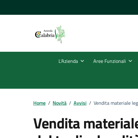
Vai ai contenuti
Vai al footer
L'Azienda
Aree Funzionali
Home
/
Novità
/
Avvisi
/
Vendita materiale legn
Vendita materiale