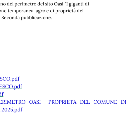
erno del perimetro del sito Oasi "I giganti di
one temporanea, agro e di proprietà del
. Seconda pubblicazione.
SCO.pdf
ESCO.pdf
df
ERIMETRO_OASI__PROPRIETA_DEL_COMUNE_DI
025.pdf