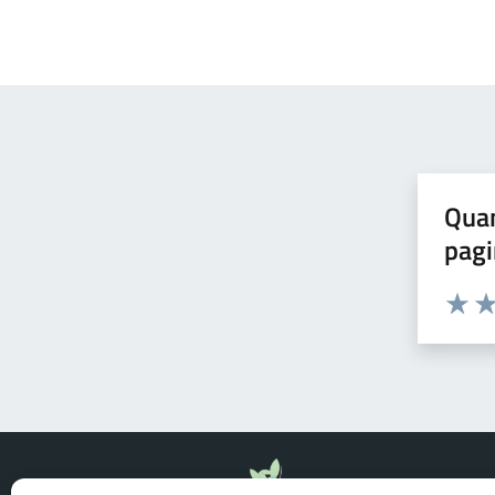
Quan
pagi
Valuta 
Val