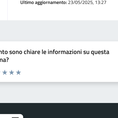
Ultimo aggiornamento:
23/05/2025, 13:27
to sono chiare le informazioni su questa
na?
1 stelle su 5
uta 2 stelle su 5
Valuta 3 stelle su 5
Valuta 4 stelle su 5
Valuta 5 stelle su 5